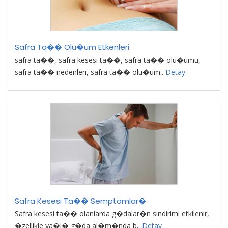
Safra Ta�� Olu�um Etkenleri
safra ta��, safra kesesi ta��, safra ta�� olu�umu,
safra ta�� nedenleri, safra ta�� olu�um..
Detay
Safra Kesesi Ta�� Semptomlar�
Safra kesesi ta�� olanlarda g�dalar�n sindirimi etkilenir,
�zellikle ya�l� g�da al�m�nda b..
Detay