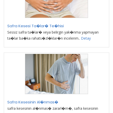
Safra Kesesi Ta�lar� Te�hisi
Sessiz safra ta�lar� veya belirgin yak�nma yapmayan
ta�lar ba�ka rahats�zl�klar�n incelenm..
Detay
Safra Kesesinin Al�nmas�
safra kesesinin al�nmas� zararl�m�, safra kesesinin