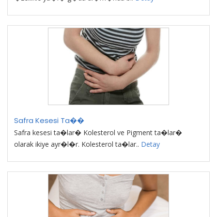
Safra Kesesi Ta��
Safra kesesi ta�lar� Kolesterol ve Pigment ta�lar�
olarak ikiye ayr�l�r. Kolesterol ta�lar..
Detay