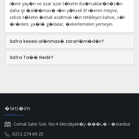
i�ine yay�n ve azar azar t�ketin.Ba�rsaklar�n�z�n
daha iyi �al��mas� i�in y�ksek lif i�eren meyve,
sebze t�ketin.�shali azaltmak i�in tetikleyici kahve, s�t
�r�nleri, ya�l� g�dalar, �ekerlemeleri yemeyin.
Safra kesesi al�nmas� zararl�m�d�r?
Safra Ta�� Nedir?
�leti�im
Cemal Sahir Sok. No:4 Mecidiyek�y-���L� / �stanbul
0212 274 69 25