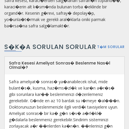
Safra kesesi, karaci�erden salg�lanan safran�n topland��,
karaci�erin alt k�sm�nda bulunan torba �eklinde bir
organd�r. Kesenin g�revi, safray� depolay�p,
yo�unla�t�rmak ve gerekli aral�klarla oniki parmak
ba�rsa�na safra salg�lamakt�r.
S�K�A SORULAN SORULAR
T�M SORULAR
Safra Kesesi Ameliyat Sonras� Beslenme Nas�l
Olmal�?
Safra ameliyat� sonras� ya�anabilecek ishal, mide
bulant�s�, kusma, haz�ms�zl�k ve kar�n a�r�s�
gibi sorunlara kar�� beslenmenizi d�zenlemeniz
gerekebilir. G�nde en az 10 bardak su i�meye �al���n.
Doktorunuzun beslenmenizle ilgili verdi�i tavsiyelere uyun.
Ameliyat sonras� bir ka� g�n s�v� a�rl�kl�
g�dalarla beslenmeniz gerekebilir.Sindirim sisteminizi
zorlayacak a�r ��nlerden ka�n�n. ��nlerinizi g�n