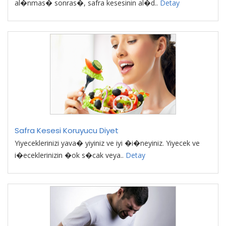
al�nmas� sonras�, safra kesesinin al�d..
Detay
Safra Kesesi Koruyucu Diyet
Yiyeceklerinizi yava� yiyiniz ve iyi �i�neyiniz. Yiyecek ve
i�eceklerinizin �ok s�cak veya..
Detay