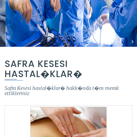
Previous
Nex
SAFRA KESESI
HASTAL�KLAR�
Safra Kesesi hastal�klar� hakk�nda t�m merak
ettikleriniz