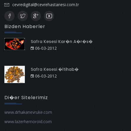
cevredigital@cevrehastanesi.com.tr
Bizden Haberler
Safra Kesesi Kar�n A�r�s�
06-03-2012
Safra Kesesi �ltihab�
06-03-2012
Di�er Sitelerimiz
www.drhakanevruke.com
www.lazerhemoroid.com